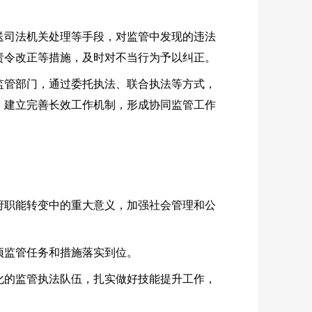
送司法机关处理等手段，对监管中发现的违法
责令改正等措施，及时对不当行为予以纠正。
监管部门，通过委托执法、联合执法等方式，
，建立完善长效工作机制，形成协同监管工作
府职能转变中的重大意义，加强社会管理和公
项监管任务和措施落实到位。
化的监管执法队伍，扎实做好技能提升工作，