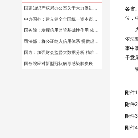
国家知识产权局办公室关于大力促进知识产权运用支持打赢疫情防控阻击战的通知
各省
位，
中办国办：建立健全全国统一资本市场诚信档案
国务院：发挥信用监管基础性作用 依法依规实施失信惩戒
依法
司法部：将公证纳入信用体系 提供虚假材料或将记入信用记录
事中
国办：加强财会监督大数据分析 精准打击财务造假
干意
国务院应对新型冠状病毒感染肺炎疫情联防联控机制关于进一步做好民政服务机构疫情防控工作的通知
附件
附件
附件
附件