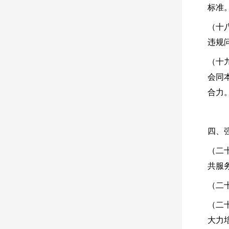
标准
（十
违规
（十
会同
合力
四、
（二
共服
（二
（二
大力