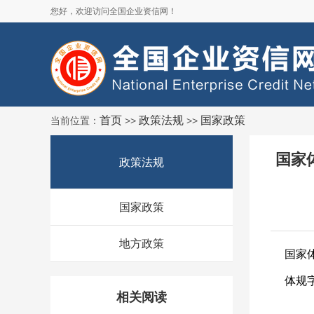
您好，欢迎访问全国企业资信网！
首页
政策法规
国家政策
当前位置：
>>
>>
国家
政策法规
国家政策
地方政策
国家
体规字
相关阅读