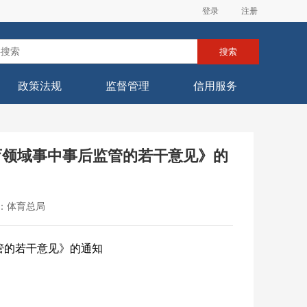
登录
注册
搜索
政策法规
监督管理
信用服务
育领域事中事后监管的若干意见》的
 来源：体育总局
管的若干意见》的通知