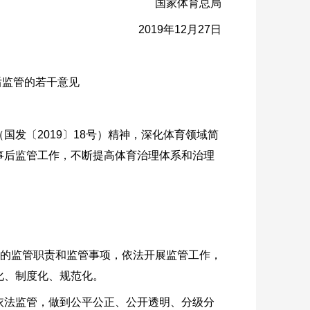
国家体育总局
2019年12月27日
后监管的若干意见
发〔2019〕18号）精神，深化体育领域简
事后监管工作，不断提高体育治理体系和治理
确的监管职责和监管事项，依法开展监管工作，
化、制度化、规范化。
依法监管，做到公平公正、公开透明、分级分