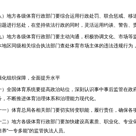
。
八）地方各级体育行政部门要综合运用行政处罚、联合惩戒、移
问题进行惩处，在坚持依法行政的同时，灵活运用约谈、警告、
九）地方各级体育行政部门要主动沟通，积极协调文化、市场等
本地区同级相关综合执法部门查处体育市场主体的违法违规行为
。
强化组织保障，全面提升水平
十）全国体育系统要提高政治站位，深刻认识事中事后监管在政
务，不断推进体育治理体系和治理能力现代化。
十一）体育总局各相关部门要切实转变职能，履行责任，确保各
十二）地方各级体育行政部门要加快建设高素质、职业化、专业
培养“一专多能”的监管执法人员。