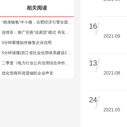
相关阅读
/
“精准输氧”中小微，合肥经济引擎全面提速 合肥市信易贷上线一周年，融资突破190亿
16
连维良：推广完善“信易贷”模式 夯实信用信息“基础桩”作用
2021-09
3分钟看懂如何修复企业信用
5分钟读懂|浙江省社会信用体系建设2020年工作要点
/
13
二季度《电力行业公共信用综合评价季度分析报告》发布 信用优级电力企业数量进一步提升
2021-08
优化营商环境需倾听企业声音
/
24
2021-05