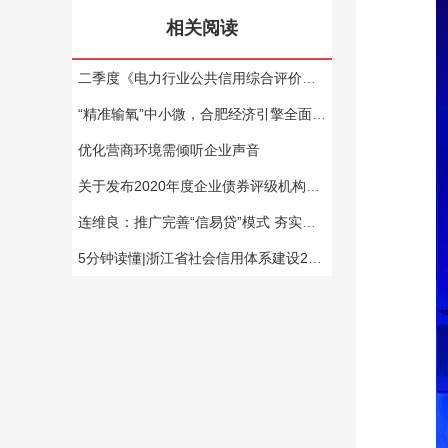
相关阅读
二季度《电力行业公共信用综合评价季度分析报告》发布 信用优级电力企业数量进一步提升
“精准输氧”中小微，合肥经济引擎全面提速 合肥市信易贷上线一周年，融资突破190亿
优化营商环境需倾听企业声音
关于发布2020年度企业债券评级机构信用评价工作方案等有关事项的通知
连维良：推广完善“信易贷”模式 夯实信用信息“基础桩”作用
5分钟读懂|浙江省社会信用体系建设2020年工作要点