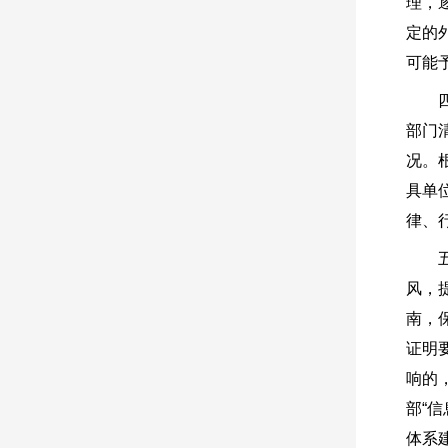
理，
定的
可能
部门
况。
具单
律、
风，
南，
证明
响的
部“
体系