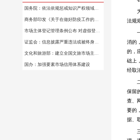
国务院：依法依规惩戒知识产权领域严重失信行为
商务部印发《关于在做好防疫工作的前提下推动商务领域企业有序复工复产的通知》
法规
市场主体登记管理条例公布 对虚假登记等突出问题“亮剑”
证监会：信息披露严重违法或被终身禁入市场
消的
的，
文化和旅游部：建立全国文旅市场主体和从业人员信用档案
础上
国办：加强要素市场信用体系建设
经取
保留
查、
要的
据、