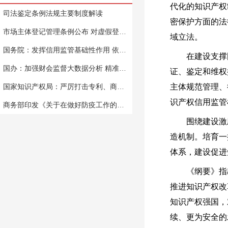
代化的知识产权
司法鉴定条例法规主要制度解读
密保护方面的法
市场主体登记管理条例公布 对虚假登记等突出问题“亮剑”
域立法。
国务院：发挥信用监管基础性作用 依法依规实施失信惩戒
在建设支撑国
国办：加强财会监督大数据分析 精准打击财务造假
证、鉴定和维权
国家知识产权局：严厉打击专利、商标代理行业违法违规行为
主体规范管理、
识产权信用监管
商务部印发《关于在做好防疫工作的前提下推动商务领域企业有序复工复产的通知》
围绕建设激励
造机制。培育一
体系，建设促进
《纲要》指出
推进知识产权改
知识产权强国，
续、更为安全的