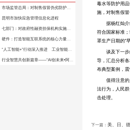
毒水等防护用品
市场监管总局：对制售假冒伪劣防护品行为“严惩不赦”
施，对制售假冒
昆明市加快应急管理信息化进程
据杨红灿介
七部门：对政府性融资担保机构实施名单制管理
符合国家标准；
硬件：打造智能互联系统的核心力量与关键枢纽
罩生产日期的“
“人工智能+”行动深入推进 工业智能体专业赛在北京启动
谈及下一步
行业智慧共创新篇章——“AI创未来•阿里邀您探索”人工智能大模型研讨圆满举办
导，汇总分析各
布典型案例，震
值得注意的
法行为，人民群
击处理。
美、日、
下一篇：