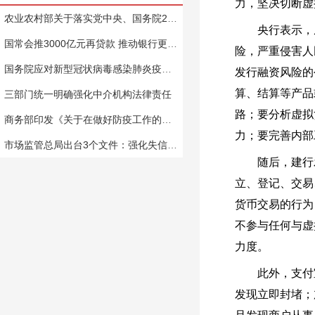
力，坚决切断虚
农业农村部关于落实党中央、国务院2020年农业农村重点工作部署的实施意见
央行表示，虚
国常会推3000亿元再贷款 推动银行更多发放普惠小微信用贷
险，严重侵害人
国务院应对新型冠状病毒感染肺炎疫情联防联控机制关于进一步做好民政服务机构疫情防控工作的通知
发行融资风险的
算、结算等产品
三部门统一明确强化中介机构法律责任
路；要分析虚拟
商务部印发《关于在做好防疫工作的前提下推动商务领域企业有序复工复产的通知》
力；要完善内部
市场监管总局出台3个文件：强化失信惩戒 鼓励信用修复
随后，建行发
立、登记、交易
货币交易的行为
不参与任何与虚
力度。
此外，支付宝
发现立即封堵；