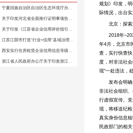
规划》印发，明
宁夏回族自治区自治区生态环境厅办公室关于开展妨碍统一市场和公平竞争的政策措施清理工作的通知
际情况，出台实
关于印发河北省全面推行证明事项告知承诺制工作实施方案通知
北京：探索对
关于印发《江苏省企业信用评价指引（试行）》的通知
2018年~2
江苏江阴市打造“行业+信用”县域治理样本
年4月，北京市
西安实行住房租赁企业信用信息等级制 不良企业将受多项惩戒
查，实行快查快
浙江省人民政府办公厅关于印发浙江省社会信用体系建设“十四五”规划的通知
度，对非法社会
现“一处违法，
发布会明确，
非法社会组织、
行虚假宣传。党
现，将移送纪检
真实身份信息核
民政部门的相关