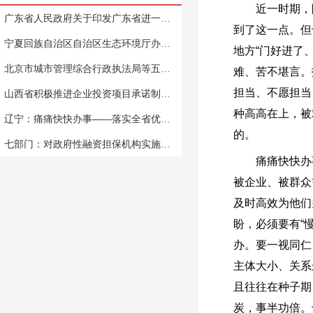
近一时期，随
广东省人民政府关于印发广东省进一步稳定和促进就业若干政策措施的通知
到了这一点。但
宁夏回族自治区自治区生态环境厅办公室关于开展妨碍统一市场和公平竞争的政策措施清理工作的通知
地方“门好进了
北京市城市管理综合行政执法局等五部门关于进一步明确在商务楼宇内办公单位防疫要求的通告
难、苦不堪言。
担当、不愿担当
山西省积极推进企业投资项目承诺制改革
种高高在上，被
辽宁：痛痛快快办事——落实全省优化营商环境推进会要求
的。
七部门：对政府性融资担保机构实施名单制管理
痛痛快快办事
被企业、被群众
及时高效为他们
盼，必须要有“
办。要一视同仁
主体大小、关系
且往往在种子期
炭，事半功倍。